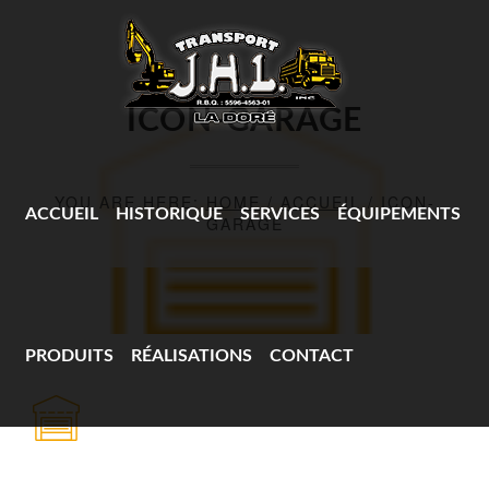
ICON-GARAGE
YOU ARE HERE:
HOME
/
ACCUEIL
/
ICON-
ACCUEIL
HISTORIQUE
SERVICES
ÉQUIPEMENTS
GARAGE
PRODUITS
RÉALISATIONS
CONTACT